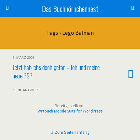
Das Buchhörnchennest
Tags › Lego Batman
9. MÄRZ 2009
Jetzt hab ichs doch getan – Ich und meine
neue PSP
KEINE ANTWORT
Bereitgestellt von
WPtouch Mobile Suite for WordPress
Zum Seitenanfang