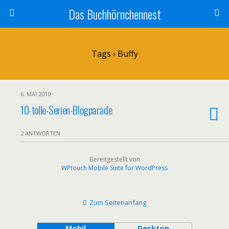
Das Buchhörnchennest
Tags › Buffy
6. MAI 2010
10-tolle-Serien-Blogparade
2 ANTWORTEN
Bereitgestellt von
WPtouch Mobile Suite for WordPress
Zum Seitenanfang
Mobil
Desktop