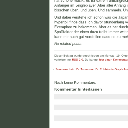
hat schöne Musik, es ist extrem umfangreic
Anfänger im Singleplayer. Aber aller Anfang 
bisschen üben. und üben. Und sammeln. U
Und dabei verstehe ich schon was die Japane
hypertoll finde dass ich davor stundenlang
Exemplare zu bekommen. Aber es hat durcha
Spaßfaktor der einen dazu treibt immer weit
kann mir auch gut vorstellen dass es zu m
No related posts.
Dieser Beitrag wurde geschrieben am Montag, 19. Okto
verfolgen mit
RSS 2.0
. Du kannst
hier einen Kommentar
«
Sonnenschein: Dr. Torres und Dr. Robbins in Grey’s A
Noch keine Kommentare.
Kommentar hinterlassen