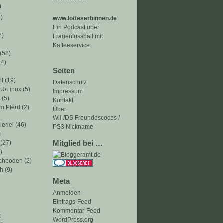
n
)
www.lotteserbinnen.de
Ein Podcast über
7)
Frauenfussball mit
Kaffeeservice
(58)
(4)
Seiten
ll
(19)
Datenschutz
NU/Linux
(5)
Impressum
n
(5)
Kontakt
m Pferd
(2)
Über
Wii-/DS Freundescodes /
lerlei
(46)
PS3 Nickname
)
(27)
Mitglied bei …
)
achboden
(2)
ch
(9)
Meta
Anmelden
Eintrags-Feed
Kommentar-Feed
x
WordPress.org