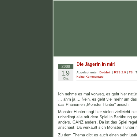
Die Jägerin in mir!
2009
19
Abgelegt unter:
Daddeln
|
RSS 2.0
|
TB
| 
Keine Kommentare
Okt.
Ich nehme es mal vorweg, es geht hier natü
… ähm ja … Nein, es geht viel mehr um das
das Phänomen „Monster Hunter“ ansich.
Monster Hunter sagt hier vielen vielleicht ni
unbedingt alle mit dem Spiel in Berührung g
anders. GANZ anders. Da ist das Spiel regel
anschaut. Da verkauft sich Monster Hunter 
Zu dem Thema gibt es auch einen sehr lusti