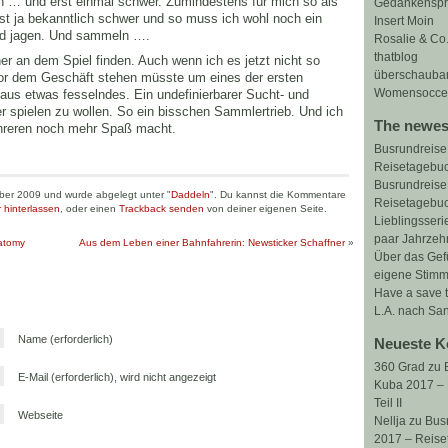
h … und erst einmal schwer. Zumindestens für mich so als
Gedankensp
ist ja bekanntlich schwer und so muss ich wohl noch ein
Insert Moin
nd jagen. Und sammeln ….
Rosalie & Co
thatblog
r an dem Spiel finden. Auch wenn ich es jetzt nicht so
überschauba
 vor dem Geschäft stehen müsste um eines der ersten
Womensoccer
us etwas fesselndes. Ein undefinierbarer Sucht- und
er spielen zu wollen. So ein bisschen Sammlertrieb. Und ich
The newes
ehreren noch mehr Spaß macht.
Busrundreise
Reisetagebuch
Busrundreise
ber 2009 und wurde abgelegt unter "
Daddeln
". Du kannst die Kommentare
Reisetagebuch
 hinterlassen
, oder einen
Trackback senden
von deiner eigenen Seite.
Lieblingsserie
paar Jahrzeh
natomy
Aus dem Leben einer Bahnfahrerin: Newsticker Schaffner
»
Über das Gef
eigene Stimm
Have a save t
L.A. nach San
Name (erforderlich)
Neueste 
360 Grad
zu
E-Mail (erforderlich), wird nicht angezeigt
Kuba 2017 –
Teil II
Webseite
Nellja
zu
Bus
2017 – Reiset