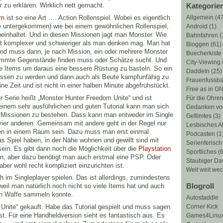
 zu erklären. Wirklich nett gemacht.
Kategorie
Allgemein
(47
om
ist so eine Art …. Action Rollenspiel. Wobei es eigentlich
ine untergekommen) wie bei einem gewöhnlichen Rollenspiel,
Android
(1)
einhaltet. Und in diesen Missionen jagt man Monster. Wie
Bahnfahren
(
ist komplexer und schwieriger als man denken mag. Man hat
Bloggen
(61)
nd muss dann, je nach Mission, ein oder mehrere Monster
Buecherkiste
timmte Gegenstände finden muss oder Schätze sucht. Und
City-Viewing
 Items um daraus eine bessere Rüstung zu basteln. So ein
Daddeln
(25)
ressen zu werden und dann auch als Beute kampfunfähig zu
Frauenfussba
e Zeit und ist nicht in einer halben Minute abgefrühstückt.
Free as in G
der Serie heißt „Monster Hunter Freedom Unite“ und ist
Für die Ohre
einem sehr ausführlichen und guten Tutorial kann man sich
Gedanken vo
 Missionen zu bestehen. Dass kann man entweder im Single
Gefilmtes
(3)
er anderen. Gemeinsam mit andere geht in der Regel nur
Lesbisches Al
en in einem Raum sein. Dazu muss man erst einmal
Podcasten
(1
 Spiel haben, in der Nähe wohnen und gewillt sind mit
Serienferisch
 sein. Es gibt dann noch die Möglichkeit über die
Playstation
Sportliches
(6
n, aber dazu benötigt man auch erstmal eine PSP. Oder
Staubiger D
aber wohl recht kompliziert einzurichten ist.
Weit weit we
 im Singleplayer spielen. Das ist allerdings, zumindestens
Blogroll
weil man natürlich noch nicht so viele Items hat und auch
ten Waffe sammeln konnte.
Autostaddle
Corner Kick
Unite“ gekauft. Habe das Tutorial gespielt und muss sagen
st. Für eine Handheldversion sieht es fantastisch aus. Es
Games4Linu