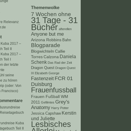
rünge
Themenwolke
.
7 Wochen ohne
31 Tage - 31
re Relevanz
Bücher
.de
afterellen
Anyone but me
t
Arizona Robbins
Bahn
 Kuba 2017 –
Blogparade
 Teil II
Blogwichteln
Callie
 Kuba 2017 –
Daniela
Torres
Calzona
 Teil I
Schenk
Das Rad der Zeit
n der letzte
Dragon Quest
Dragon Quest
nte
IX
Elizabeth George
ühl seine
FCR 01
Fastenzeit
e zu hören
Duisburg
rip (oder: Von
Frauenfussball
 Francisco)
Frauen Fußball WM
Kommentare
Grey's
2011
Gefilmtes
Anatomy
Busrundreise
Harry Potter
 Reisetagebuch
Kerstin
Jessica Capshaw
und Juliette
Lesbisches
rundreise Kuba
agebuch Teil II
Allerlei