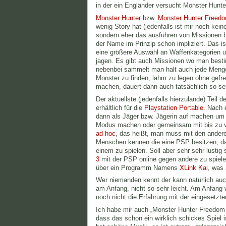
in der ein Engländer versucht Monster Hunter
Monster Hunter
bzw.
Monster Hunter Freed
wenig Story hat (jedenfalls ist mir noch ke
sondern eher das ausführen von Missionen b
der Name im Prinzip schon impliziert. Das 
eine größere Auswahl an Waffenkategorien u
jagen. Es gibt auch Missionen wo man bes
nebenbei sammelt man halt auch jede Menge
Monster zu finden, lahm zu legen ohne gef
machen, dauert dann auch tatsächlich so sein
Der aktuellste (jedenfalls hierzulande) Teil 
erhältlich für die
Playstation Portable
. Nach 
dann als Jäger bzw. Jägerin auf machen um
Modus machen oder gemeinsam mit bis zu vi
ad hoc
, das heißt, man muss mit den ander
Menschen kennen die eine PSP besitzen, das
einem zu spielen. Soll aber sehr sehr lustig
3
mit der PSP online gegen andere zu spiele
über ein Programm Namens
XLink Kai
, was 
Wer niemanden kennt der kann natürlich auch
am Anfang, nicht so sehr leicht. Am Anfang 
noch nicht die Erfahrung mit der eingesetz
Ich habe mir auch „Monster Hunter Freedom 
dass das schon ein wirklich schickes Spiel i