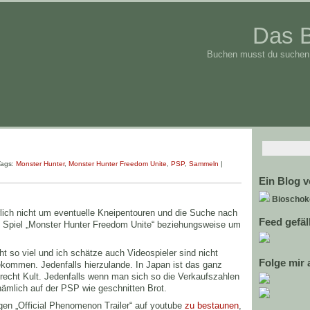
Das 
Buchen musst du suchen 
Tags:
Monster Hunter
,
Monster Hunter Freedom Unite
,
PSP
,
Sammeln
|
Ein Blog 
Bioschok
rlich nicht um eventuelle Kneipentouren und die Suche nach
Feed gefäl
 Spiel „Monster Hunter Freedom Unite“ beziehungsweise um
cht so viel und ich schätze auch Videospieler sind nicht
Folge mir 
ekommen. Jedenfalls hierzulande. In Japan ist das ganz
recht Kult. Jedenfalls wenn man sich so die Verkaufszahlen
nämlich auf der PSP wie geschnitten Brot.
gen „Official Phenomenon Trailer“ auf youtube
zu bestaunen
,