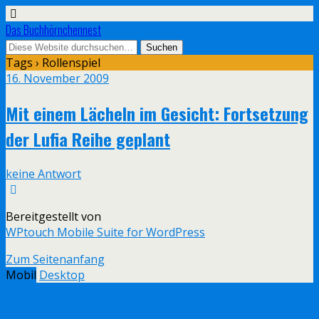
Das Buchhörnchennest
Tags › Rollenspiel
16. November 2009
Mit einem Lächeln im Gesicht: Fortsetzung
der Lufia Reihe geplant
keine Antwort
Bereitgestellt von
WPtouch Mobile Suite for WordPress
Zum Seitenanfang
Mobil
Desktop